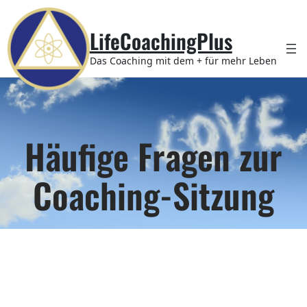
Zum
Inhalt
LifeCoachingPlus
springen
Das Coaching mit dem + für mehr Leben
Häufige Fragen zur
Coaching-Sitzung