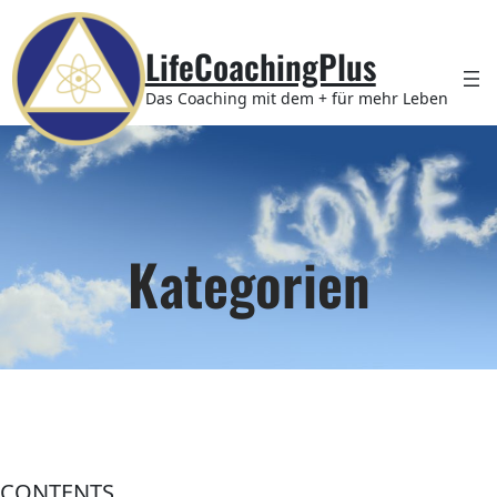
Zum
Inhalt
LifeCoachingPlus
springen
Das Coaching mit dem + für mehr Leben
Kategorien
CONTENTS