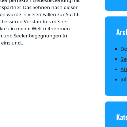
 der perfekten Liebesbeziehung mit
espartner. Das Sehnen nach dieser
on wurde in vielen Fällen zur Sucht.
m besseren Verständnis meiner
kurz in meine Welt mitnehmen.
Arc
n und Seelenbegegnungen In
s eins und…
De
Se
Au
Ju
Kat