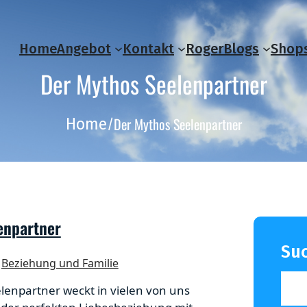
Home
Angebot
Kontakt
Roger
Blogs
Shop
Der Mythos Seelenpartner
Der Mythos Seelenpartner
Home
/
enpartner
Su
Beziehung und Familie
elenpartner weckt in vielen von uns