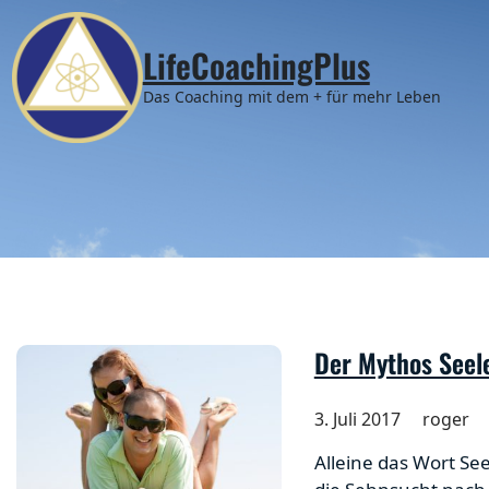
Zum
Inhalt
LifeCoachingPlus
springen
Das Coaching mit dem + für mehr Leben
Der Mythos Seel
3. Juli 2017
roger
Alleine das Wort Se