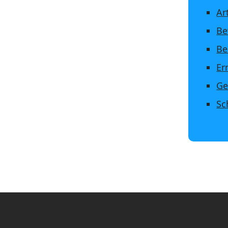
Ar
Be
Be
Er
Ge
Sc