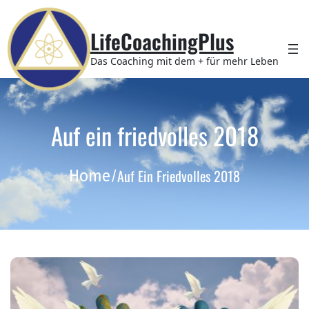
Zum
Inhalt
LifeCoachingPlus
springen
Das Coaching mit dem + für mehr Leben
Auf ein friedvolles 2018
Auf Ein Friedvolles 2018
Home
/