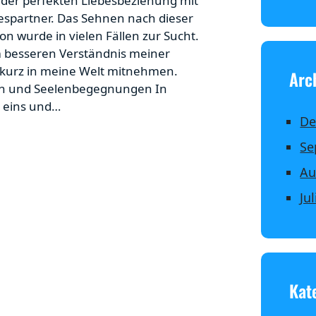
 der perfekten Liebesbeziehung mit
espartner. Das Sehnen nach dieser
on wurde in vielen Fällen zur Sucht.
m besseren Verständnis meiner
kurz in meine Welt mitnehmen.
Arc
n und Seelenbegegnungen In
s eins und…
De
Se
Au
Ju
Kat