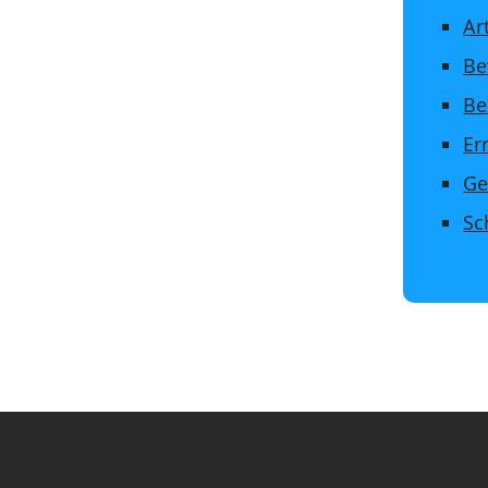
Ar
Be
Be
Er
Ge
Sc