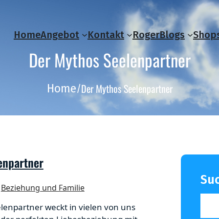
Home
Angebot
Kontakt
Roger
Blogs
Shop
Der Mythos Seelenpartner
Der Mythos Seelenpartner
Home
/
enpartner
Su
Beziehung und Familie
elenpartner weckt in vielen von uns