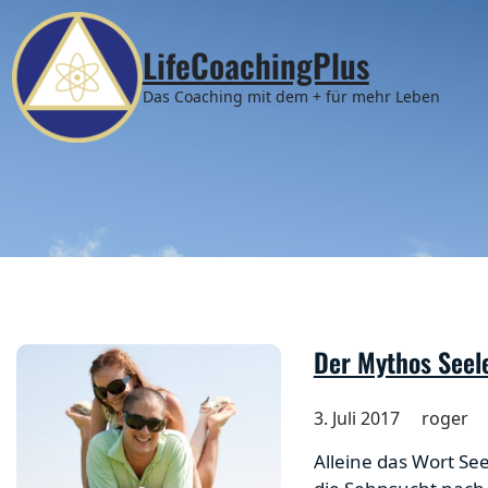
Zum
Inhalt
LifeCoachingPlus
springen
Das Coaching mit dem + für mehr Leben
Der Mythos Seel
3. Juli 2017
roger
Alleine das Wort Se